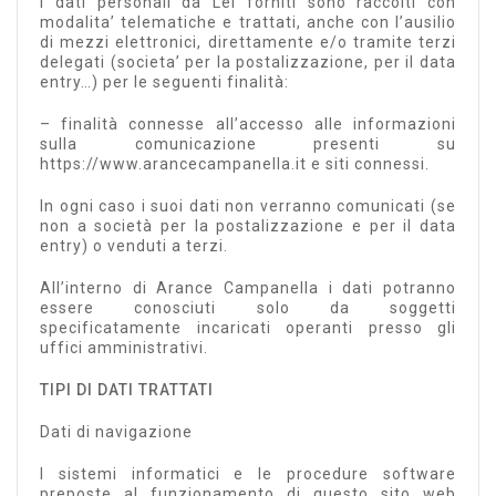
I dati personali da Lei forniti sono raccolti con
modalita’ telematiche e trattati, anche con l’ausilio
di mezzi elettronici, direttamente e/o tramite terzi
delegati (societa’ per la postalizzazione, per il data
entry…) per le seguenti finalità:
– finalità connesse all’accesso alle informazioni
sulla comunicazione presenti su
https://www.arancecampanella.it e siti connessi.
In ogni caso i suoi dati non verranno comunicati (se
non a società per la postalizzazione e per il data
entry) o venduti a terzi.
All’interno di Arance Campanella i dati potranno
essere conosciuti solo da soggetti
specificatamente incaricati operanti presso gli
uffici amministrativi.
TIPI DI DATI TRATTATI
Dati di navigazione
I sistemi informatici e le procedure software
preposte al funzionamento di questo sito web