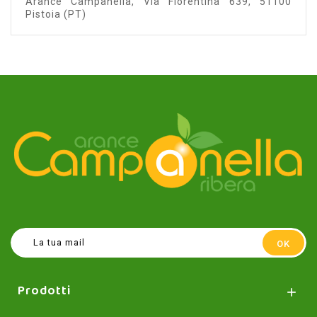
Arance Campanella, Via Fiorentina 639, 51100
Pistoia (PT)
Prodotti
